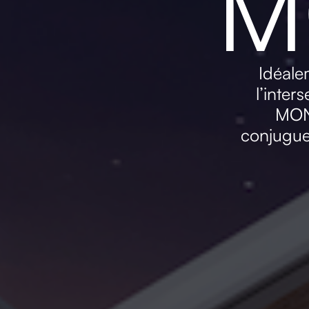
M
Idéale
l’inter
MONT
conjugue