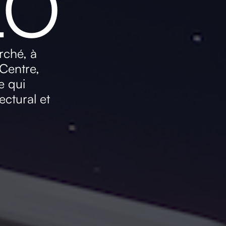
LO
rché, à
 Centre,
e qui
ctural et