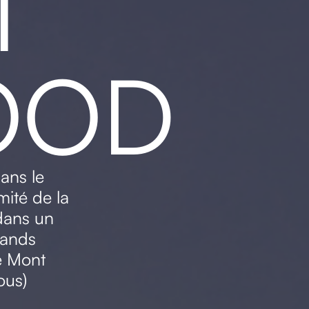
T
OOD
dans le
ité de la
 dans un
rands
e Mont
ous)