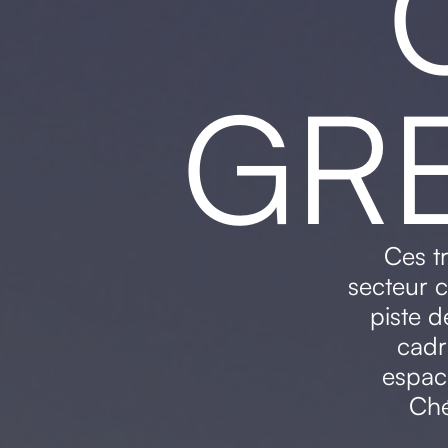
GR
Ces tr
secteur c
piste d
cadr
espac
Che